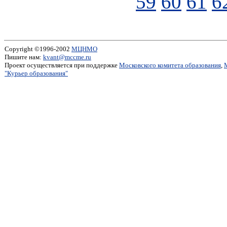
59
60
61
6
Copyright ©1996-2002
МЦНМО
Пишите нам:
kvant@mccme.ru
Проект осуществляется при поддержке
Московского комитета образования
,
"Курьер образования"