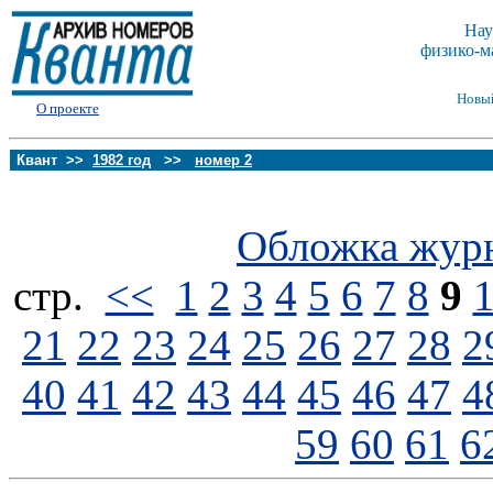
Нау
физико-м
Новы
О проекте
Квант >>
1982 год
>>
номер 2
Обложка жур
стp.
<<
1
2
3
4
5
6
7
8
9
21
22
23
24
25
26
27
28
2
40
41
42
43
44
45
46
47
4
59
60
61
6