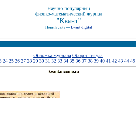
Научно-популярный
физико-математический журнал
"Квант"
Новый сайт —
kvant.digital
Обложка журнала
Оборот титула
3
24
25
26
27
28
29
30
31
32
33
34
35
36
37
38
39
40
41
42
43
44
45