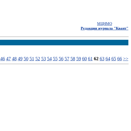
МЦНМО
Редакция журнала "Квант"
46
47
48
49
50
51
52
53
54
55
56
57
58
59
60
61
62
63
64
65
66
>>