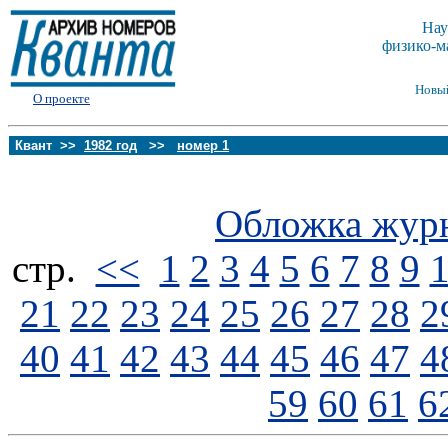
Нау
физико-м
Новы
О проекте
Квант >>
1982 год
>>
номер 1
Обложка жур
стp.
<<
1
2
3
4
5
6
7
8
9
21
22
23
24
25
26
27
28
2
40
41
42
43
44
45
46
47
4
59
60
61
6