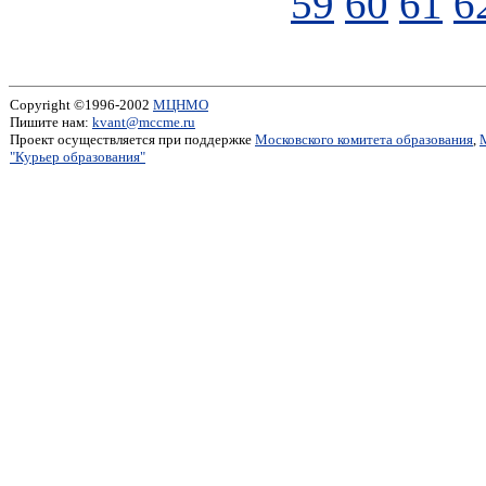
59
60
61
6
Copyright ©1996-2002
МЦНМО
Пишите нам:
kvant@mccme.ru
Проект осуществляется при поддержке
Московского комитета образования
,
"Курьер образования"