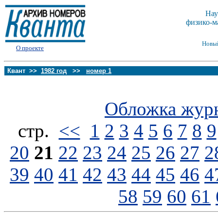
Нау
физико-м
Новы
О проекте
Квант >>
1982 год
>>
номер 1
Обложка жур
стp.
<<
1
2
3
4
5
6
7
8
9
20
21
22
23
24
25
26
27
2
39
40
41
42
43
44
45
46
4
58
59
60
61