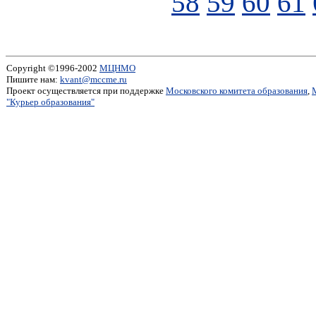
58
59
60
61
Copyright ©1996-2002
МЦНМО
Пишите нам:
kvant@mccme.ru
Проект осуществляется при поддержке
Московского комитета образования
,
"Курьер образования"