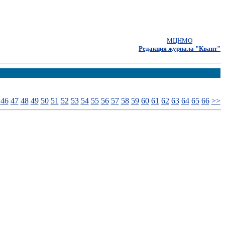
МЦНМО
Редакция журнала "Квант"
46
47
48
49
50
51
52
53
54
55
56
57
58
59
60
61
62
63
64
65
66
>>