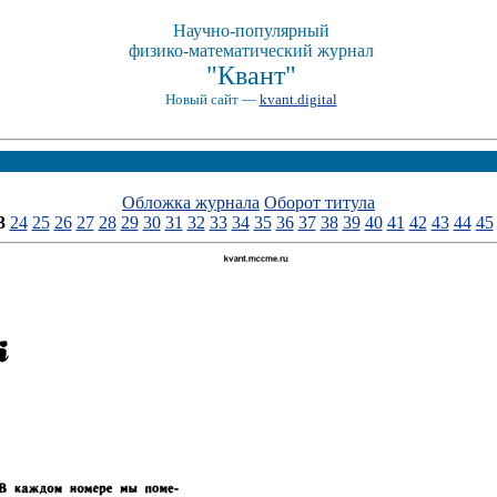
Научно-популярный
физико-математический журнал
"Квант"
Новый сайт —
kvant.digital
Обложка журнала
Оборот титула
3
24
25
26
27
28
29
30
31
32
33
34
35
36
37
38
39
40
41
42
43
44
45