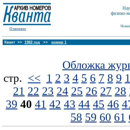
Нау
физико-м
Новы
О проекте
Квант >>
1982 год
>>
номер 1
Обложка жур
стp.
<<
1
2
3
4
5
6
7
8
9
21
22
23
24
25
26
27
28
39
40
41
42
43
44
45
46
4
58
59
60
61