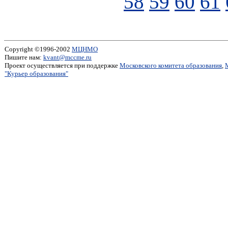
58
59
60
61
Copyright ©1996-2002
МЦНМО
Пишите нам:
kvant@mccme.ru
Проект осуществляется при поддержке
Московского комитета образования
,
"Курьер образования"