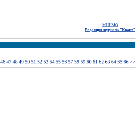
МЦНМО
Редакция журнала "Квант"
46
47
48
49
50
51
52
53
54
55
56
57
58
59
60
61
62
63
64
65
66
>>