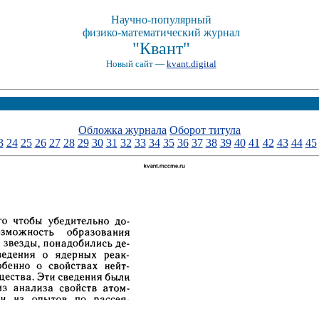
Научно-популярный
физико-математический журнал
"Квант"
Новый сайт —
kvant.digital
Обложка журнала
Оборот титула
3
24
25
26
27
28
29
30
31
32
33
34
35
36
37
38
39
40
41
42
43
44
45