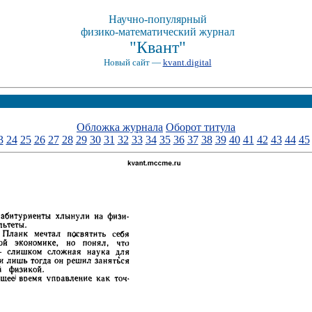
Научно-популярный
физико-математический журнал
"Квант"
Новый сайт —
kvant.digital
Обложка журнала
Оборот титула
3
24
25
26
27
28
29
30
31
32
33
34
35
36
37
38
39
40
41
42
43
44
45