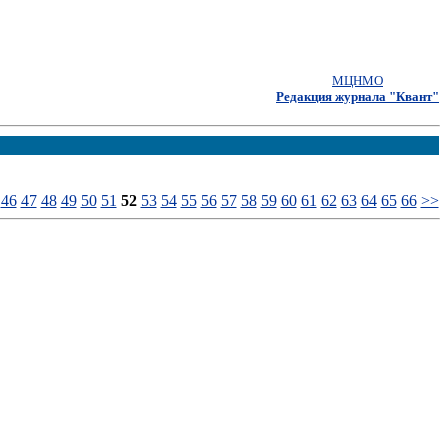
МЦНМО
Редакция журнала "Квант"
46
47
48
49
50
51
52
53
54
55
56
57
58
59
60
61
62
63
64
65
66
>>