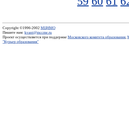
59
60
61
6
Copyright ©1996-2002
МЦНМО
Пишите нам:
kvant@mccme.ru
Проект осуществляется при поддержке
Московского комитета образования
,
"Курьер образования"