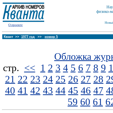
Нау
физико-м
Новы
О проекте
Квант >>
1977 год
>>
номер 5
Обложка жур
стp.
<<
1
2
3
4
5
6
7
8
9
21
22
23
24
25
26
27
28
2
40
41
42
43
44
45
46
47
4
59
60
61
6