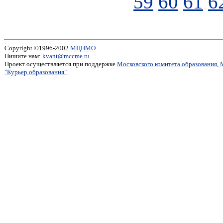
59
60
61
6
Copyright ©1996-2002
МЦНМО
Пишите нам:
kvant@mccme.ru
Проект осуществляется при поддержке
Московского комитета образования
,
"Курьер образования"