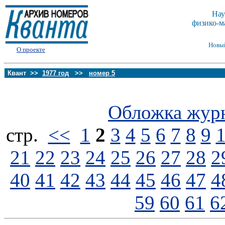
Нау
физико-м
Новы
О проекте
Квант >>
1977 год
>>
номер 5
Обложка жур
стp.
<<
1
2
3
4
5
6
7
8
9
21
22
23
24
25
26
27
28
2
40
41
42
43
44
45
46
47
4
59
60
61
6