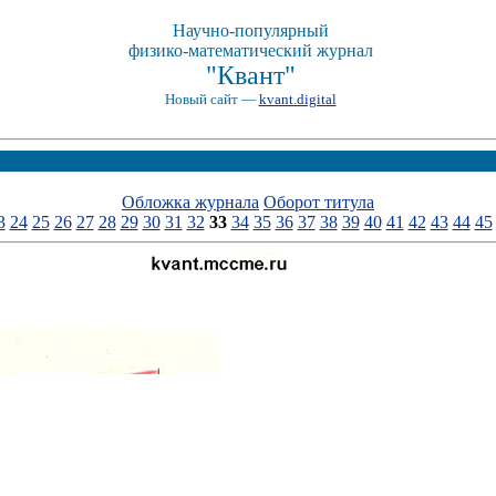
Научно-популярный
физико-математический журнал
"Квант"
Новый сайт —
kvant.digital
Обложка журнала
Оборот титула
3
24
25
26
27
28
29
30
31
32
33
34
35
36
37
38
39
40
41
42
43
44
45