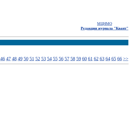
МЦНМО
Редакция журнала "Квант"
46
47
48
49
50
51
52
53
54
55
56
57
58
59
60
61
62
63
64
65
66
>>