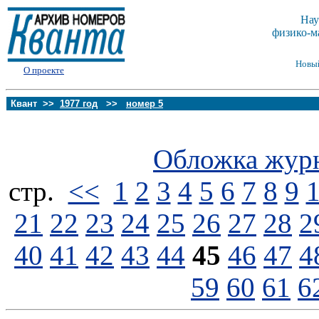
Нау
физико-м
Новы
О проекте
Квант >>
1977 год
>>
номер 5
Обложка жур
стp.
<<
1
2
3
4
5
6
7
8
9
21
22
23
24
25
26
27
28
2
40
41
42
43
44
45
46
47
4
59
60
61
6