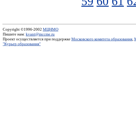
59
60
61
6
Copyright ©1996-2002
МЦНМО
Пишите нам:
kvant@mccme.ru
Проект осуществляется при поддержке
Московского комитета образования
,
"Курьер образования"