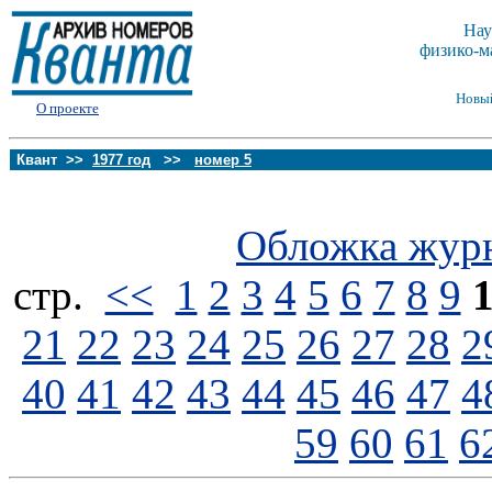
Нау
физико-м
Новы
О проекте
Квант >>
1977 год
>>
номер 5
Обложка жур
стp.
<<
1
2
3
4
5
6
7
8
9
21
22
23
24
25
26
27
28
2
40
41
42
43
44
45
46
47
4
59
60
61
6