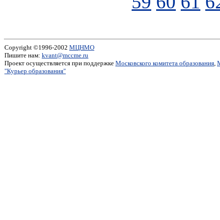
59
60
61
6
Copyright ©1996-2002
МЦНМО
Пишите нам:
kvant@mccme.ru
Проект осуществляется при поддержке
Московского комитета образования
,
"Курьер образования"