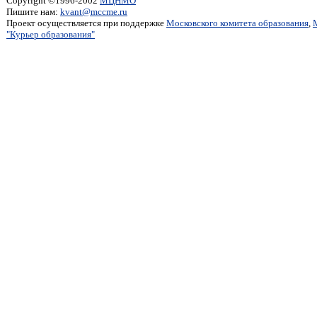
Copyright ©1996-2002
МЦНМО
Пишите нам:
kvant@mccme.ru
Проект осуществляется при поддержке
Московского комитета образования
,
"Курьер образования"