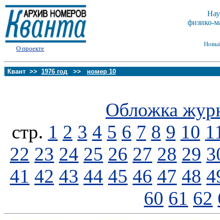
Нау
физико-м
Новы
О проекте
Квант >>
1976 год
>>
номер 10
Обложка жур
стp.
1
2
3
4
5
6
7
8
9
10
1
22
23
24
25
26
27
28
29
3
41
42
43
44
45
46
47
48
4
60
61
62