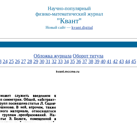
Научно-популярный
физико-математический журнал
"Квант"
Новый сайт —
kvant.digital
Обложка журнала
Оборот титула
3
24
25
26
27
28
29
30
31
32
33
34
35
36
37
38
39
40
41
42
43
44
45