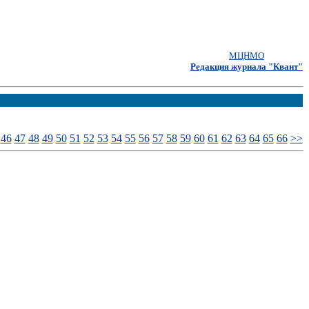
МЦНМО
Редакция журнала "Квант"
46
47
48
49
50
51
52
53
54
55
56
57
58
59
60
61
62
63
64
65
66
>>