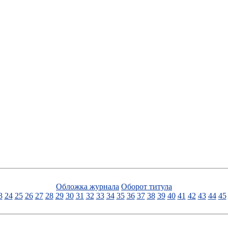
Обложка журнала
Оборот титула
3
24
25
26
27
28
29
30
31
32
33
34
35
36
37
38
39
40
41
42
43
44
45