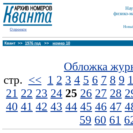
Нау
физико-м
Новы
О проекте
Квант >>
1976 год
>>
номер 10
Обложка жур
стp.
<<
1
2
3
4
5
6
7
8
9
21
22
23
24
25
26
27
28
2
40
41
42
43
44
45
46
47
4
59
60
61
6