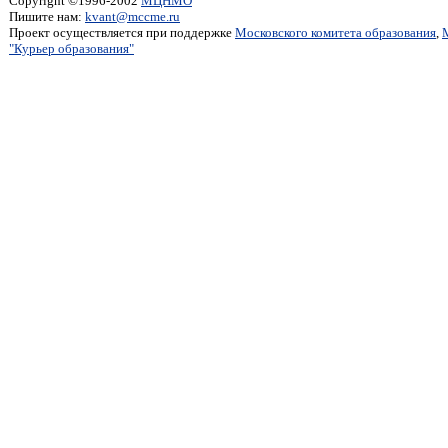
Copyright ©1996-2002
МЦНМО
Пишите нам:
kvant@mccme.ru
Проект осуществляется при поддержке
Московского комитета образования
,
"Курьер образования"