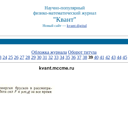
Научно-популярный
физико-математический журнал
"Квант"
Новый сайт —
kvant.digital
Обложка журнала
Оборот титула
3
24
25
26
27
28
29
30
31
32
33
34
35
36
37
38
39
40
41
42
43
44
45