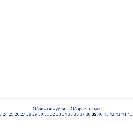
Обложка журнала
Оборот титула
3
24
25
26
27
28
29
30
31
32
33
34
35
36
37
38
39
40
41
42
43
44
45