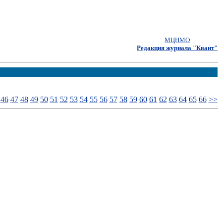
МЦНМО
Редакция журнала "Квант"
46
47
48
49
50
51
52
53
54
55
56
57
58
59
60
61
62
63
64
65
66
>>