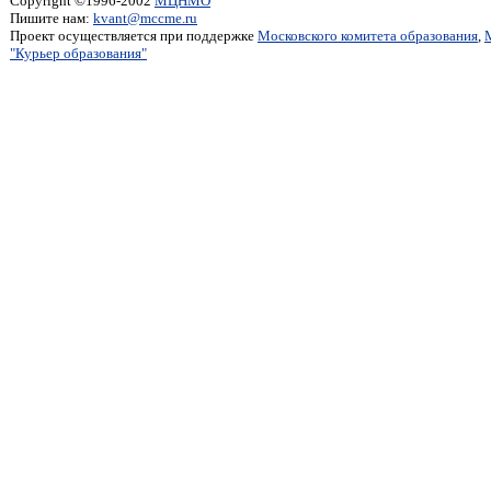
Copyright ©1996-2002
МЦНМО
Пишите нам:
kvant@mccme.ru
Проект осуществляется при поддержке
Московского комитета образования
,
"Курьер образования"