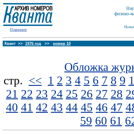
Нау
физико-м
Новы
О проекте
Квант >>
1976 год
>>
номер 10
Обложка жур
стp.
<<
1
2
3
4
5
6
7
8
9
21
22
23
24
25
26
27
28
2
40
41
42
43
44
45
46
47
4
59
60
61
6