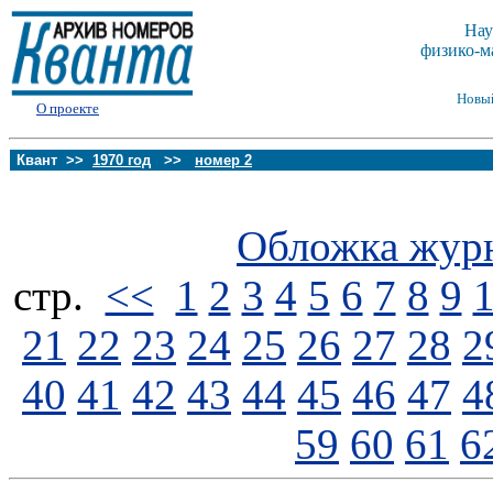
Нау
физико-м
Новы
О проекте
Квант >>
1970 год
>>
номер 2
Обложка жур
стp.
<<
1
2
3
4
5
6
7
8
9
21
22
23
24
25
26
27
28
2
40
41
42
43
44
45
46
47
4
59
60
61
6