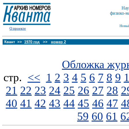
Нау
физико-м
Новы
О проекте
Квант >>
1970 год
>>
номер 2
Обложка жур
стp.
<<
1
2
3
4
5
6
7
8
9
21
22
23
24
25
26
27
28
2
40
41
42
43
44
45
46
47
4
59
60
61
6