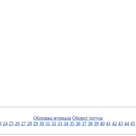
Обложка журнала
Оборот титула
3
24
25
26
27
28
29
30
31
32
33
34
35
36
37
38
39
40
41
42
43
44
45