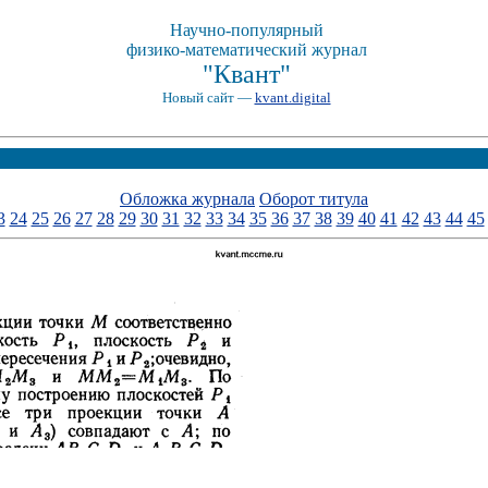
Научно-популярный
физико-математический журнал
"Квант"
Новый сайт —
kvant.digital
Обложка журнала
Оборот титула
3
24
25
26
27
28
29
30
31
32
33
34
35
36
37
38
39
40
41
42
43
44
45