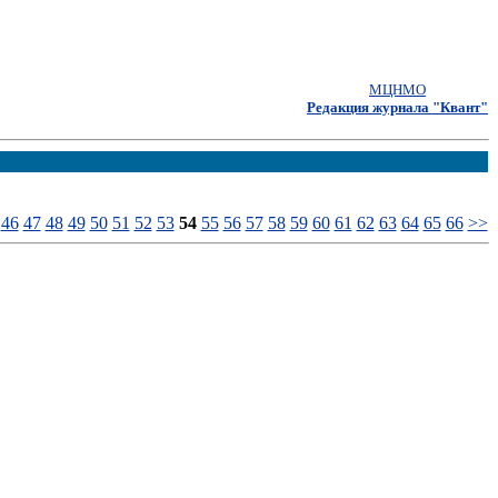
МЦНМО
Редакция журнала "Квант"
46
47
48
49
50
51
52
53
54
55
56
57
58
59
60
61
62
63
64
65
66
>>