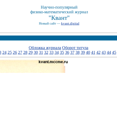
Научно-популярный
физико-математический журнал
"Квант"
Новый сайт —
kvant.digital
Обложка журнала
Оборот титула
3
24
25
26
27
28
29
30
31
32
33
34
35
36
37
38
39
40
41
42
43
44
45