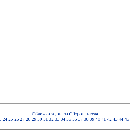
Обложка журнала
Оборот титула
3
24
25
26
27
28
29
30
31
32
33
34
35
36
37
38
39
40
41
42
43
44
45