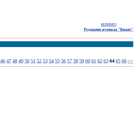
МЦНМО
Редакция журнала "Квант"
46
47
48
49
50
51
52
53
54
55
56
57
58
59
60
61
62
63
64
65
66
>>