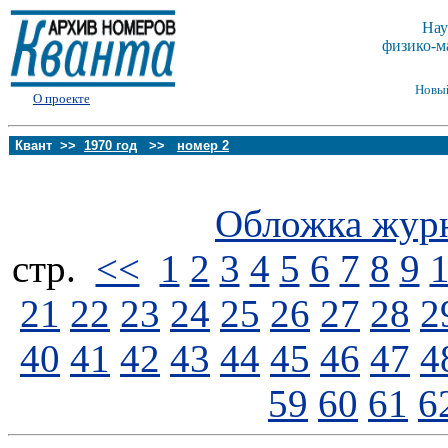
Нау
физико-м
Новы
О проекте
Квант >>
1970 год
>>
номер 2
Обложка жур
стp.
<<
1
2
3
4
5
6
7
8
9
21
22
23
24
25
26
27
28
2
40
41
42
43
44
45
46
47
4
59
60
61
6