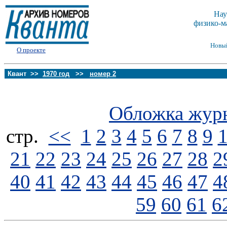
Нау
физико-м
Новы
О проекте
Квант >>
1970 год
>>
номер 2
Обложка жур
стp.
<<
1
2
3
4
5
6
7
8
9
21
22
23
24
25
26
27
28
2
40
41
42
43
44
45
46
47
4
59
60
61
6