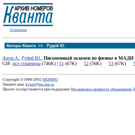
О проекте
Авторы Кванта >>
Рудой Ю.
Агеев А.
,
Рудой Ю.
,
Письменный экзамен по физике в МАДИ
GIF:
все страницы
(746K) |
51
(67K)
52
(56K)
53
(67K)
Copyright ©1996-2002
МЦНМО
Пишите нам:
kvant@mccme.ru
Проект осуществляется при поддержке
Московского комитета образования
,