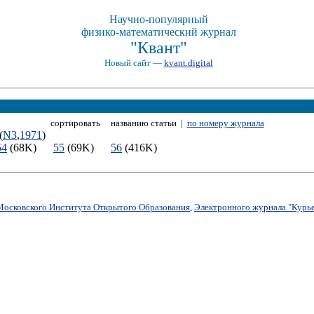
Научно-популярный
физико-математический журнал
"Квант"
Новый сайт —
kvant.digital
сортировать названию статьи |
по номеру журнала
(
N3
,
1971
)
54
(68K)
55
(69K)
56
(416K)
Московского Института Открытого Образования
,
Электронного журнала "Курье