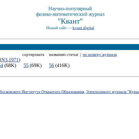
Научно-популярный
физико-математический журнал
"Квант"
Новый сайт —
kvant.digital
сортировать названию статьи |
по номеру журнала
(
N3
,
1971
)
54
(68K)
55
(69K)
56
(416K)
Московского Института Открытого Образования
,
Электронного журнала "Курье