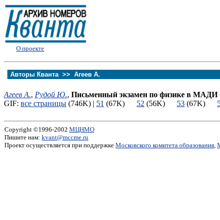
О проекте
Авторы Кванта >>
Агеев А.
Агеев А.
,
Рудой Ю.
,
Письменный экзамен по физике в МАДИ
GIF:
все страницы
(746K) |
51
(67K)
52
(56K)
53
(67K)
Copyright ©1996-2002
МЦНМО
Пишите нам:
kvant@mccme.ru
Проект осуществляется при поддержке
Московского комитета образования
,