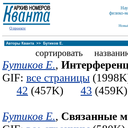
Нау
физико-м
Новы
О проекте
Авторы Кванта >>
Бутиков Е.
сортировать названи
Бутиков Е.
,
Интерференц
GIF:
все страницы
(1998K)
42
(457K)
43
(459
Бутиков Е.
,
Связанные м