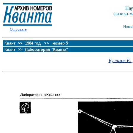
Нау
физико-м
Новы
О проекте
Квант >>
1984 год
>>
номер 5
Квант >>
Лаборатория "Кванта"
Бутиков Е. 