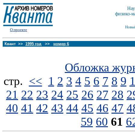
Нау
физико-м
Новы
О проекте
Квант >>
1995 год
>>
номер 6
Обложка жур
стp.
<<
1
2
3
4
5
6
7
8
9
21
22
23
24
25
26
27
28
2
40
41
42
43
44
45
46
47
4
59
60
61
6