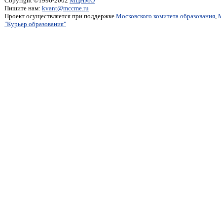
Copyright ©1996-2002
МЦНМО
Пишите нам:
kvant@mccme.ru
Проект осуществляется при поддержке
Московского комитета образования
,
"Курьер образования"