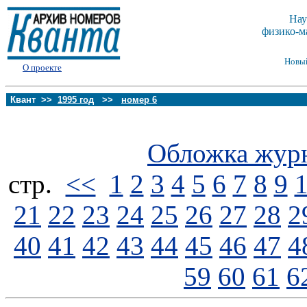
Нау
физико-м
Новы
О проекте
Квант >>
1995 год
>>
номер 6
Обложка жур
стp.
<<
1
2
3
4
5
6
7
8
9
21
22
23
24
25
26
27
28
2
40
41
42
43
44
45
46
47
4
59
60
61
6