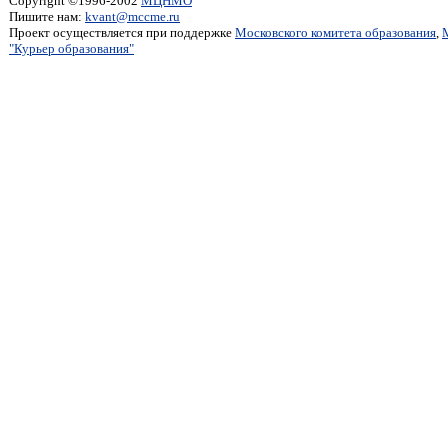
Copyright ©1996-2002
МЦНМО
Пишите нам:
kvant@mccme.ru
Проект осуществляется при поддержке
Московского комитета образования
,
"Курьер образования"