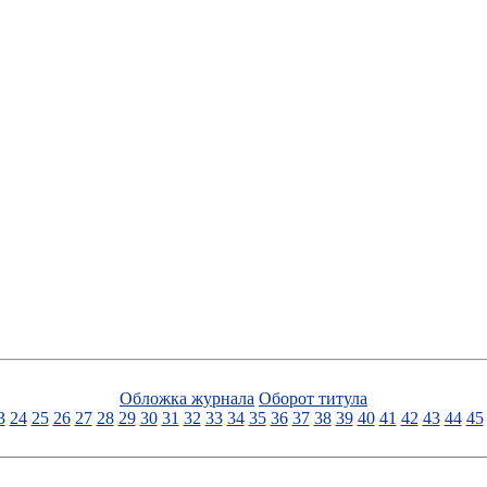
Обложка журнала
Оборот титула
3
24
25
26
27
28
29
30
31
32
33
34
35
36
37
38
39
40
41
42
43
44
45