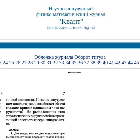
Научно-популярный
физико-математический журнал
"Квант"
Новый сайт —
kvant.digital
Обложка журнала
Оборот титула
3
24
25
26
27
28
29
30
31
32
33
34
35
36
37
38
39
40
41
42
43
44
45