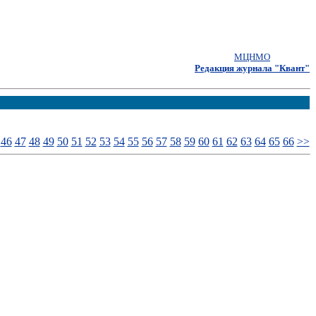
МЦНМО
Редакция журнала "Квант"
46
47
48
49
50
51
52
53
54
55
56
57
58
59
60
61
62
63
64
65
66
>>