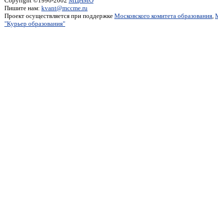
Copyright ©1996-2002
МЦНМО
Пишите нам:
kvant@mccme.ru
Проект осуществляется при поддержке
Московского комитета образования
,
"Курьер образования"