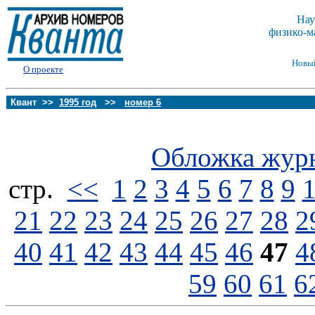
Нау
физико-м
Новы
О проекте
Квант >>
1995 год
>>
номер 6
Обложка жур
стp.
<<
1
2
3
4
5
6
7
8
9
21
22
23
24
25
26
27
28
2
40
41
42
43
44
45
46
47
4
59
60
61
6