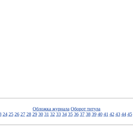
Обложка журнала
Оборот титула
3
24
25
26
27
28
29
30
31
32
33
34
35
36
37
38
39
40
41
42
43
44
45