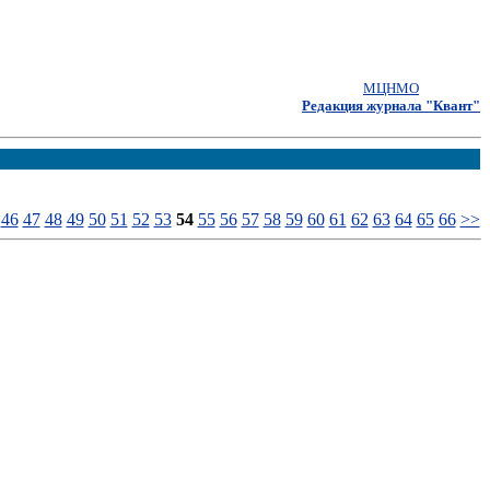
МЦНМО
Редакция журнала "Квант"
46
47
48
49
50
51
52
53
54
55
56
57
58
59
60
61
62
63
64
65
66
>>