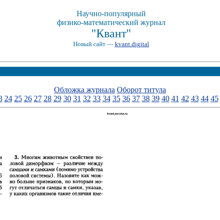
Научно-популярный
физико-математический журнал
"Квант"
Новый сайт —
kvant.digital
Обложка журнала
Оборот титула
3
24
25
26
27
28
29
30
31
32
33
34
35
36
37
38
39
40
41
42
43
44
45