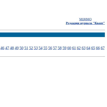
МЦНМО
Редакция журнала "Квант"
46
47
48
49
50
51
52
53
54
55
56
57
58
59
60
61
62
63
64
65
66
67