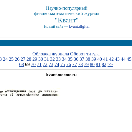
Научно-популярный
физико-математический журнал
"Квант"
Новый сайт —
kvant.digital
Обложка журнала
Оборот титула
3
24
25
26
27
28
29
30
31
32
33
34
35
36
37
38
39
40
41
42
43
44
45
68
69
70
71
72
73
74
75
76
77
78
79
80
81
82
>>