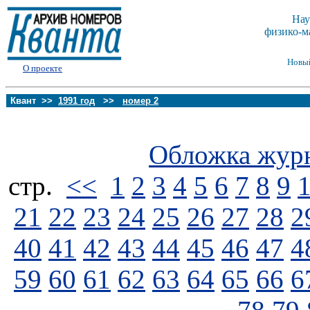
Нау
физико-м
Новы
О проекте
Квант >>
1991 год
>>
номер 2
Обложка жур
стp.
<<
1
2
3
4
5
6
7
8
9
21
22
23
24
25
26
27
28
2
40
41
42
43
44
45
46
47
4
59
60
61
62
63
64
65
66
6