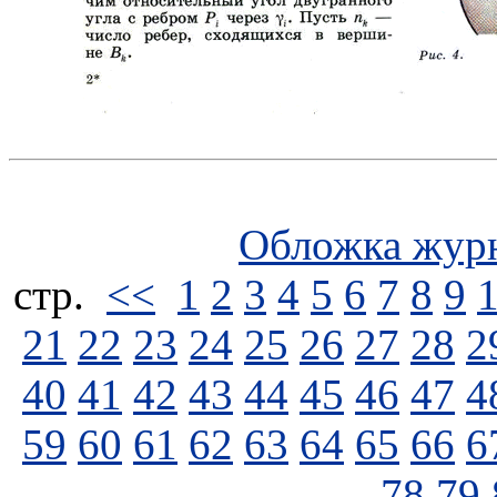
Обложка жур
стp.
<<
1
2
3
4
5
6
7
8
9
21
22
23
24
25
26
27
28
2
40
41
42
43
44
45
46
47
4
59
60
61
62
63
64
65
66
6
78
79