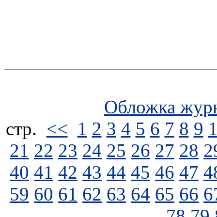
Обложка жур
стp.
<<
1
2
3
4
5
6
7
8
9
21
22
23
24
25
26
27
28
2
40
41
42
43
44
45
46
47
4
59
60
61
62
63
64
65
66
6
78
79