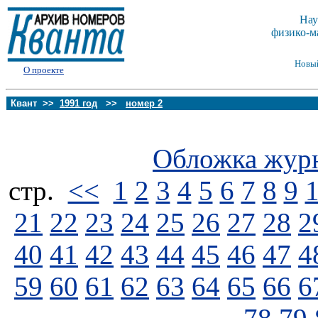
Нау
физико-м
Новы
О проекте
Квант >>
1991 год
>>
номер 2
Обложка жур
стp.
<<
1
2
3
4
5
6
7
8
9
21
22
23
24
25
26
27
28
2
40
41
42
43
44
45
46
47
4
59
60
61
62
63
64
65
66
6