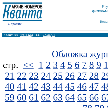
Нау
физико-м
Новы
О проекте
Квант >>
1991 год
>>
номер 2
Обложка жур
стp.
<<
1
2
3
4
5
6
7
8
9
21
22
23
24
25
26
27
28
2
40
41
42
43
44
45
46
47
4
59
60
61
62
63
64
65
66
6