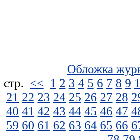
Обложка жур
стp.
<<
1
2
3
4
5
6
7
8
9
21
22
23
24
25
26
27
28
2
40
41
42
43
44
45
46
47
4
59
60
61
62
63
64
65
66
6
78
79