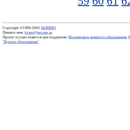
59
60
61
6
Copyright ©1996-2002
МЦНМО
Пишите нам:
kvant@mccme.ru
Проект осуществляется при поддержке
Московского комитета образования
,
"Курьер образования"