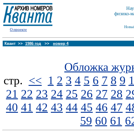
Нау
физико-м
Новы
О проекте
Квант >>
1986 год
>>
номер 4
Обложка жур
стp.
<<
1
2
3
4
5
6
7
8
9
21
22
23
24
25
26
27
28
2
40
41
42
43
44
45
46
47
4
59
60
61
6