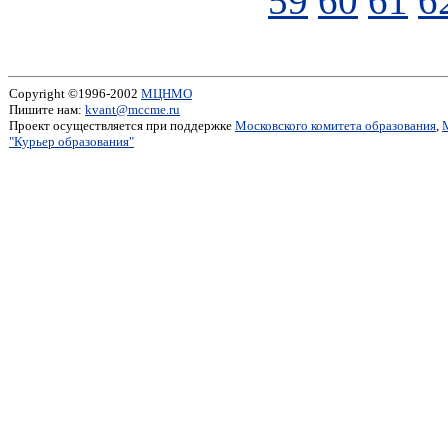
59
60
61
6
Copyright ©1996-2002
МЦНМО
Пишите нам:
kvant@mccme.ru
Проект осуществляется при поддержке
Московского комитета образования
,
"Курьер образования"