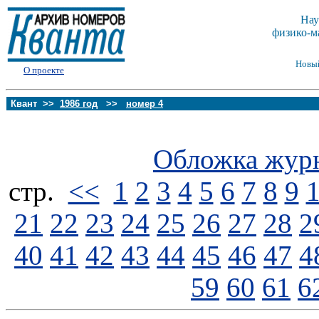
Нау
физико-м
Новы
О проекте
Квант >>
1986 год
>>
номер 4
Обложка жур
стp.
<<
1
2
3
4
5
6
7
8
9
21
22
23
24
25
26
27
28
2
40
41
42
43
44
45
46
47
4
59
60
61
6