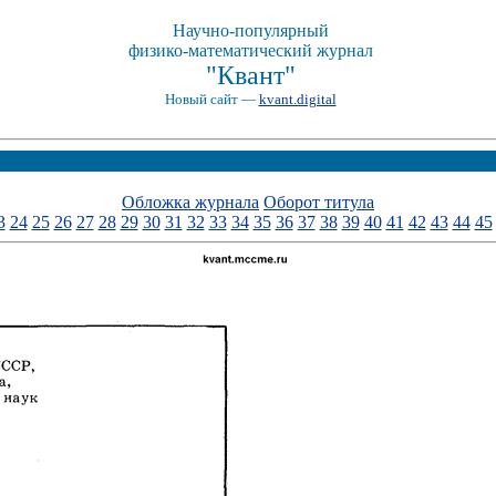
Научно-популярный
физико-математический журнал
"Квант"
Новый сайт —
kvant.digital
Обложка журнала
Оборот титула
3
24
25
26
27
28
29
30
31
32
33
34
35
36
37
38
39
40
41
42
43
44
45