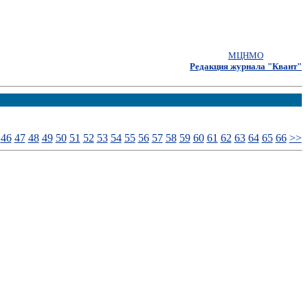
МЦНМО
Редакция журнала "Квант"
46
47
48
49
50
51
52
53
54
55
56
57
58
59
60
61
62
63
64
65
66
>>