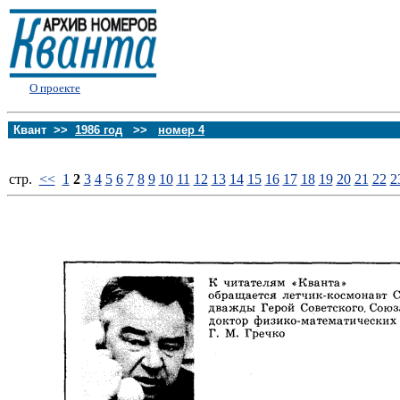
О проекте
Квант >>
1986 год
>>
номер 4
стp.
<<
1
2
3
4
5
6
7
8
9
10
11
12
13
14
15
16
17
18
19
20
21
22
2