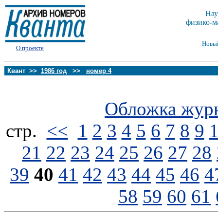
Нау
физико-м
Новы
О проекте
Квант >>
1986 год
>>
номер 4
Обложка жур
стp.
<<
1
2
3
4
5
6
7
8
9
21
22
23
24
25
26
27
28
39
40
41
42
43
44
45
46
4
58
59
60
61