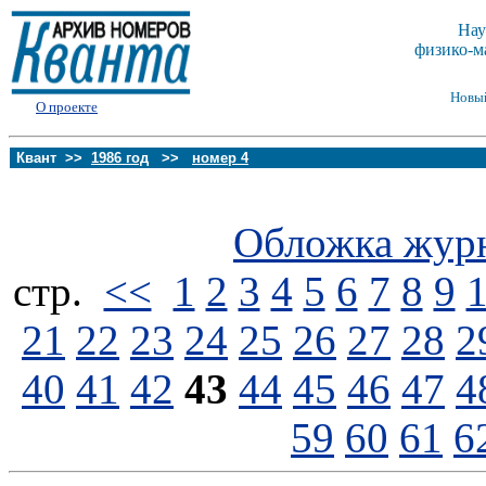
Нау
физико-м
Новы
О проекте
Квант >>
1986 год
>>
номер 4
Обложка жур
стp.
<<
1
2
3
4
5
6
7
8
9
21
22
23
24
25
26
27
28
2
40
41
42
43
44
45
46
47
4
59
60
61
6