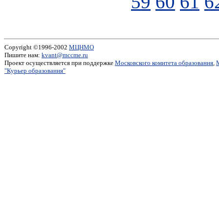
59
60
61
6
Copyright ©1996-2002
МЦНМО
Пишите нам:
kvant@mccme.ru
Проект осуществляется при поддержке
Московского комитета образования
,
"Курьер образования"