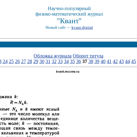
Научно-популярный
физико-математический журнал
"Квант"
Новый сайт —
kvant.digital
Обложка журнала
Оборот титула
3
24
25
26
27
28
29
30
31
32
33
34
35
36
37
38
39
40
41
42
43
44
45