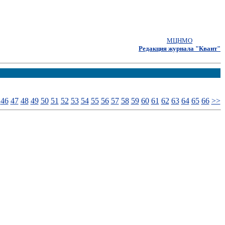
МЦНМО
Редакция журнала "Квант"
46
47
48
49
50
51
52
53
54
55
56
57
58
59
60
61
62
63
64
65
66
>>