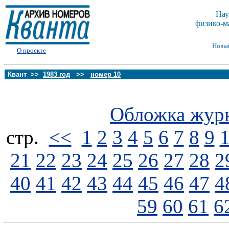
Нау
физико-м
Новы
О проекте
Квант >>
1983 год
>>
номер 10
Обложка жур
стp.
<<
1
2
3
4
5
6
7
8
9
21
22
23
24
25
26
27
28
2
40
41
42
43
44
45
46
47
4
59
60
61
6