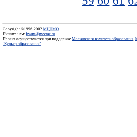
59
60
61
6
Copyright ©1996-2002
МЦНМО
Пишите нам:
kvant@mccme.ru
Проект осуществляется при поддержке
Московского комитета образования
,
"Курьер образования"