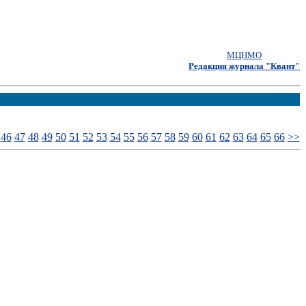
МЦНМО
Редакция журнала "Квант"
46
47
48
49
50
51
52
53
54
55
56
57
58
59
60
61
62
63
64
65
66
>>