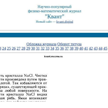
Научно-популярный
физико-математический журнал
"Квант"
Новый сайт —
kvant.digital
Обложка журнала
Оборот титула
3
24
25
26
27
28
29
30
31
32
33
34
35
36
37
38
39
40
41
42
43
44
45