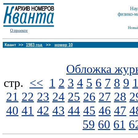
Нау
физико-м
Новы
О проекте
Квант >>
1983 год
>>
номер 10
Обложка жур
стp.
<<
1
2
3
4
5
6
7
8
9
21
22
23
24
25
26
27
28
2
40
41
42
43
44
45
46
47
4
59
60
61
6