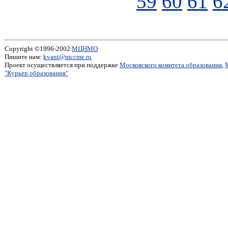
59
60
61
6
Copyright ©1996-2002
МЦНМО
Пишите нам:
kvant@mccme.ru
Проект осуществляется при поддержке
Московского комитета образования
,
"Курьер образования"