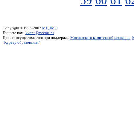
59
60
61
6
Copyright ©1996-2002
МЦНМО
Пишите нам:
kvant@mccme.ru
Проект осуществляется при поддержке
Московского комитета образования
,
"Курьер образования"