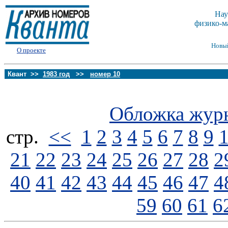
Нау
физико-м
Новы
О проекте
Квант >>
1983 год
>>
номер 10
Обложка жур
стp.
<<
1
2
3
4
5
6
7
8
9
21
22
23
24
25
26
27
28
2
40
41
42
43
44
45
46
47
4
59
60
61
6