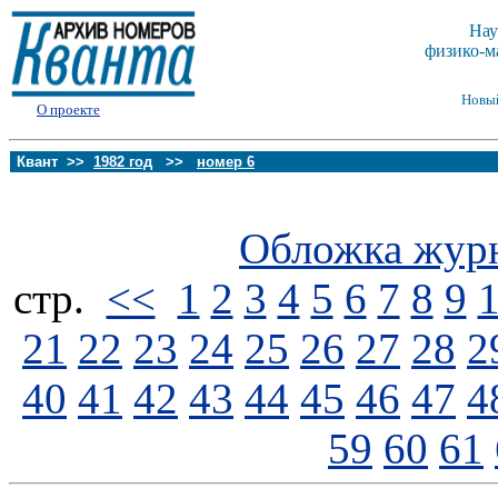
Нау
физико-м
Новы
О проекте
Квант >>
1982 год
>>
номер 6
Обложка жур
стp.
<<
1
2
3
4
5
6
7
8
9
21
22
23
24
25
26
27
28
2
40
41
42
43
44
45
46
47
4
59
60
61