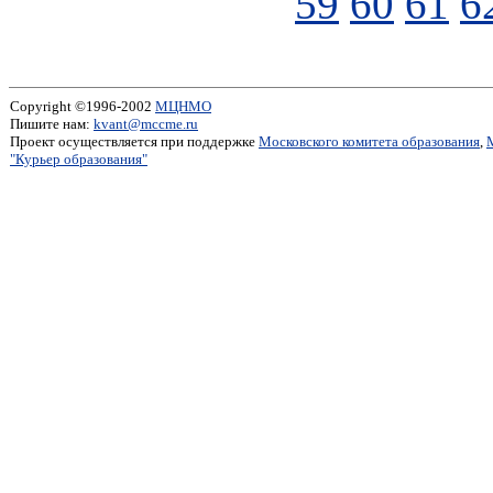
59
60
61
6
Copyright ©1996-2002
МЦНМО
Пишите нам:
kvant@mccme.ru
Проект осуществляется при поддержке
Московского комитета образования
,
"Курьер образования"