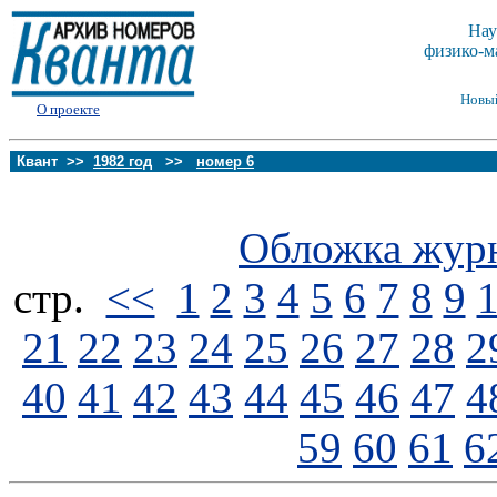
Нау
физико-м
Новы
О проекте
Квант >>
1982 год
>>
номер 6
Обложка жур
стp.
<<
1
2
3
4
5
6
7
8
9
21
22
23
24
25
26
27
28
2
40
41
42
43
44
45
46
47
4
59
60
61
6