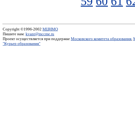
59
60
61
6
Copyright ©1996-2002
МЦНМО
Пишите нам:
kvant@mccme.ru
Проект осуществляется при поддержке
Московского комитета образования
,
"Курьер образования"