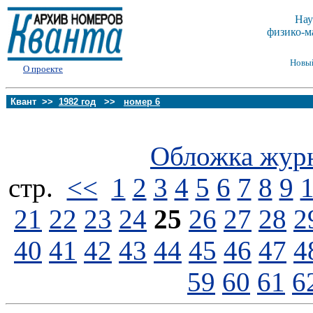
Нау
физико-м
Новы
О проекте
Квант >>
1982 год
>>
номер 6
Обложка жур
стp.
<<
1
2
3
4
5
6
7
8
9
21
22
23
24
25
26
27
28
2
40
41
42
43
44
45
46
47
4
59
60
61
6